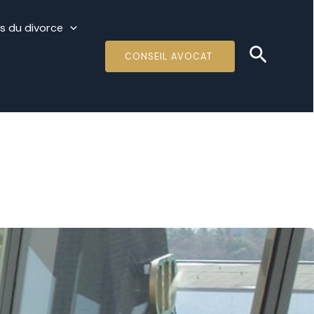
és du divorce
Recher
CONSEIL AVOCAT