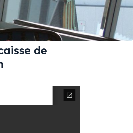
caisse de
n