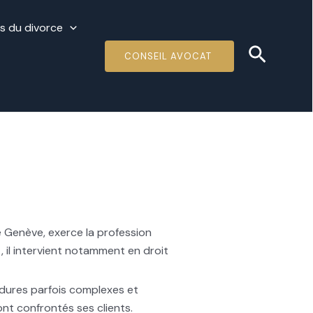
és du divorce
Recher
CONSEIL AVOCAT
 Genève, exerce la profession
 il intervient notamment en droit
édures parfois complexes et
nt confrontés ses clients.