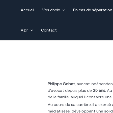
Aller
au
Accueil
Vos choix
En cas de séparation
contenu
Agir
Contact
Philippe Gobet
, avocat indépendan
d’avocat depuis plus de
25 ans
. Au
de la famille, auquel il consacre un
Au cours de sa carrière, il a exerc
médiatisées, développant une solide